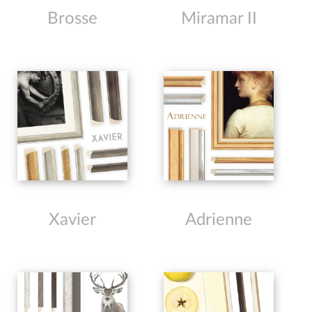
Brosse
Miramar II
Xavier
Adrienne