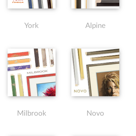
York
Alpine
Milbrook
Novo