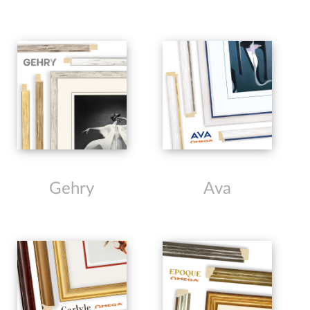
Gehry
Ava